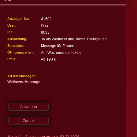
Impressum
Deutschland
Österreich
Schweiz
Spanien
Anzeigen-Nr.:
41602
User:
Ona
Plz:
8033
Ausbildung:
Ja als Wellness und Tantra Therapeutin
Sonstiges
Massage für Frauen
Öffnungszeiten:
Am Wochenende flexibel
Preis:
Ab 190 €
Art der Massagen:
Wellness-Massage
Antworten
Zurück
Mitglied auf massagen.org seit: 02.12.2024