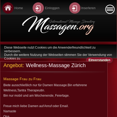
Home
Einloggen
InserIeren
Diese Webseite nutzt Cookies um die Anwenderfreundlichkeit zu
Home
verbessern.
Durch die weitere Nutzung der Webseiten stimmen Sie der Verwendung von
Cookies zu.
Einverstanden
Last Minute
Angebot:
Wellness-Massage Zürich
Sitemap
Massage Frau zu Frau
Datenschutz
Biete ausschließlich nur für Damen Massage.Bin erfahrene
Wellness,Tantra Therapeutin.
Kontakt
Bin nur mobil und am Wochenende, Feiertage.
Freue mich liebe Damen auf Anruf oder Email.
Agb
Namaste
Ona